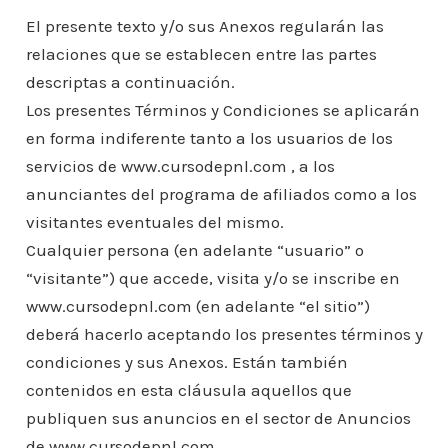
o
p
n
ar
El presente texto y/o sus Anexos regularán las
o
p
ti
relaciones que se establecen entre las partes
k
r
descriptas a continuación.
Los presentes Términos y Condiciones se aplicarán
en forma indiferente tanto a los usuarios de los
servicios de www.cursodepnl.com , a los
anunciantes del programa de afiliados como a los
visitantes eventuales del mismo.
Cualquier persona (en adelante “usuario” o
“visitante”) que accede, visita y/o se inscribe en
www.cursodepnl.com (en adelante “el sitio”)
deberá hacerlo aceptando los presentes términos y
condiciones y sus Anexos. Están también
contenidos en esta cláusula aquellos que
publiquen sus anuncios en el sector de Anuncios
de www.cursodepnl.com