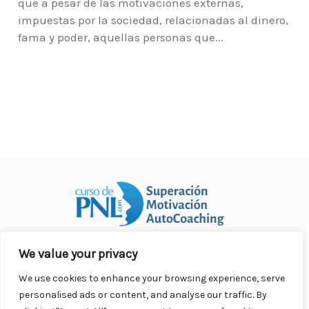
que a pesar de las motivaciones externas,
impuestas por la sociedad, relacionadas al dinero,
fama y poder, aquellas personas que...
We value your privacy
Curso Práctico de PNL a distancia
© 2007- 2025. Todos los
derechos reservados.
We use cookies to enhance your browsing experience, serve
Contacto |
Privacidad |
Términos Legales |
Antispam |
personalised ads or content, and analyse our traffic. By
Responsabilidad