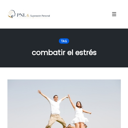
Toggle
naviga
Skip
to
TAG
content
combatir el estrés