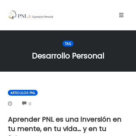
Toggle
naviga
Skip
to
TAG
content
Desarrollo Personal
ARTICULOS PNL
COMMENTS
0
Aprender PNL es una inversión en
tu mente, en tu vida… y en tu