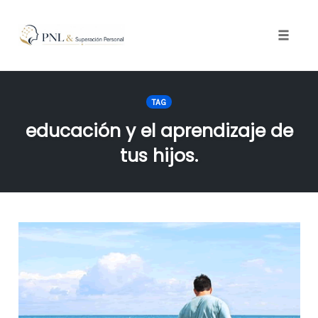
Toggle
naviga
Skip
to
TAG
content
educación y el aprendizaje de
tus hijos.