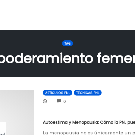
TAG
oderamiento feme
ARTICULOS PNL
TÉCNICAS PNL
COMMENTS
0
Autoestima y Menopausia: Cómo la PNL pue
La menopausia no es únicamente un pr