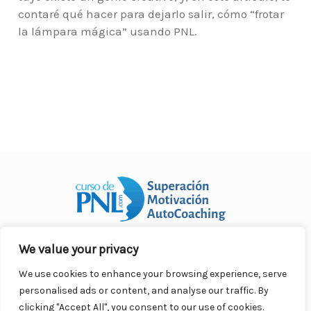
contaré qué hacer para dejarlo salir, cómo “frotar
la lámpara mágica” usando PNL.
We value your privacy
Curso Práctico de PNL a distancia
© 2007- 2025. Todos los
derechos reservados.
We use cookies to enhance your browsing experience, serve
Contacto |
Privacidad |
Términos Legales |
Antispam |
personalised ads or content, and analyse our traffic. By
Responsabilidad
clicking "Accept All", you consent to our use of cookies.