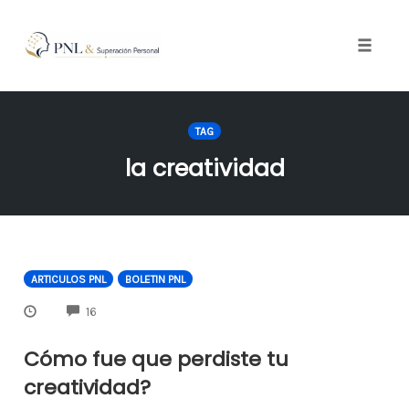
Toggle
naviga
Skip
to
TAG
content
la creatividad
ARTICULOS PNL
BOLETIN PNL
COMMENTS
16
Cómo fue que perdiste tu
creatividad?