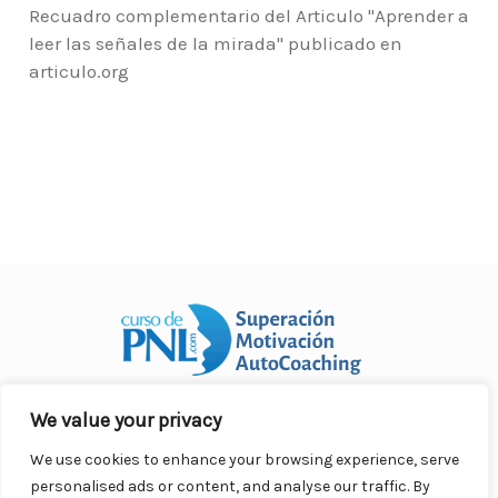
Recuadro complementario del Articulo "Aprender a
leer las señales de la mirada" publicado en
articulo.org
We value your privacy
Curso Práctico de PNL a distancia
© 2007- 2025. Todos los
derechos reservados.
We use cookies to enhance your browsing experience, serve
Contacto |
Privacidad |
Términos Legales |
Antispam |
personalised ads or content, and analyse our traffic. By