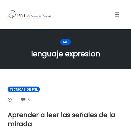
Toggle
naviga
Skip
to
TAG
content
lenguaje expresion
TECNICAS DE PNL
COMMENTS
5
Aprender a leer las señales de la
mirada