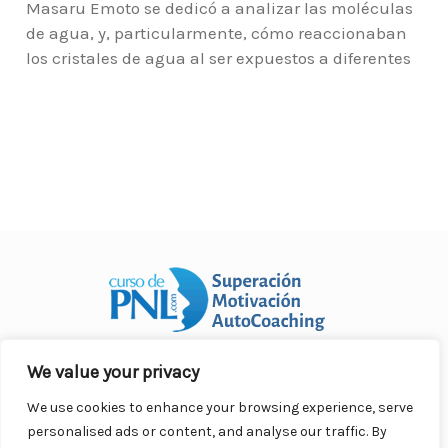
Masaru Emoto se dedicó a analizar las moléculas
de agua, y, particularmente, cómo reaccionaban
los cristales de agua al ser expuestos a diferentes
We value your privacy
Curso Práctico de PNL a distancia
© 2007- 2025. Todos los
derechos reservados.
We use cookies to enhance your browsing experience, serve
Contacto |
Privacidad |
Términos Legales |
Antispam |
personalised ads or content, and analyse our traffic. By
Responsabilidad