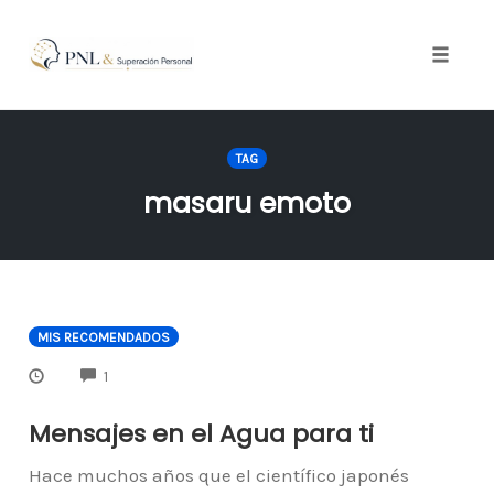
Toggle
naviga
Skip
to
TAG
content
masaru emoto
MIS RECOMENDADOS
COMMENTS
1
Mensajes en el Agua para ti
Hace muchos años que el científico japonés