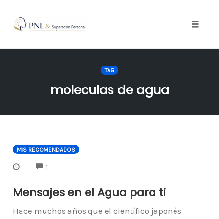
Toggle
naviga
Skip
to
TAG
content
moleculas de agua
MIS RECOMENDADOS
COMMENTS
1
Mensajes en el Agua para ti
Hace muchos años que el científico japonés