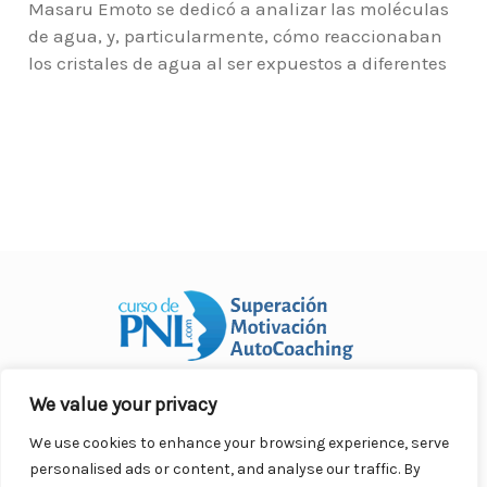
Masaru Emoto se dedicó a analizar las moléculas
de agua, y, particularmente, cómo reaccionaban
los cristales de agua al ser expuestos a diferentes
We value your privacy
Curso Práctico de PNL a distancia
© 2007- 2025. Todos los
derechos reservados.
We use cookies to enhance your browsing experience, serve
Contacto |
Privacidad |
Términos Legales |
Antispam |
personalised ads or content, and analyse our traffic. By
Responsabilidad