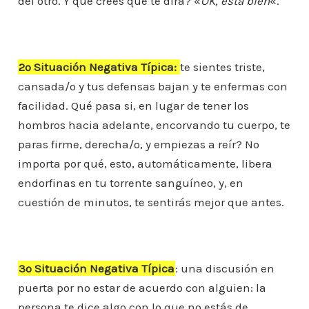
del otro. Y qué crees que te dirá? «
OK, está bien
«.
2º Situación Negativa Típica:
te sientes triste,
cansada/o y tus defensas bajan y te enfermas con
facilidad. Qué pasa si, en lugar de tener los
hombros hacia adelante, encorvando tu cuerpo, te
paras firme, derecha/o, y empiezas a reír? No
importa por qué, esto, automáticamente, libera
endorfinas en tu torrente sanguíneo, y, en
cuestión de minutos, te sentirás mejor que antes.
3º Situación Negativa Típica
: una discusión en
puerta por no estar de acuerdo con alguien: la
persona te dice algo con lo que no estás de