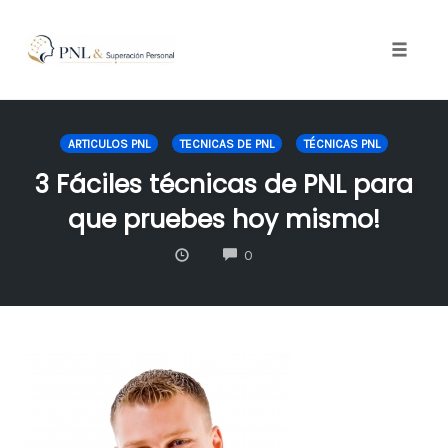
Toggle
naviga
Skip
to
ARTICULOS PNL
TECNICAS DE PNL
TÉCNICAS PNL
content
3 Fáciles técnicas de PNL para
que pruebes hoy mismo!
COMMENTS
0