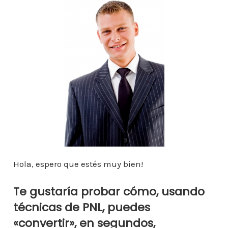
e
er
l
s
e
e
a
m
b
A
st
dI
m
p
o
p
n
ar
o
p
ti
k
r
Hola, espero que estés muy bien!
Te gustaría probar cómo, usando
técnicas de PNL, puedes
«convertir», en segundos,