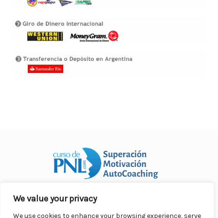
We value your privacy
Curso Práctico de PNL a distancia
© 2007- 2025. Todos los
derechos reservados.
We use cookies to enhance your browsing experience, serve