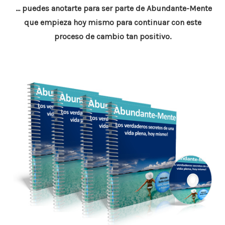
o
p
n
ar
… puedes anotarte para ser parte de Abundante-Mente
o
p
ti
que empieza hoy mismo para continuar con este
k
proceso de cambio tan positivo.
r