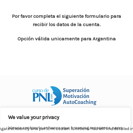
Por favor completa el siguiente formulario para
recibir los datos de la cuenta.
Opción válida unicamente para Argentina
We value your privacy
Curso Práctico de PNL a distancia
© 2007- 2025. Todos los
derechos reservados.
We use cookies to enhance your browsing experience, serve
Contacto |
Privacidad |
Términos Legales |
Antispam |