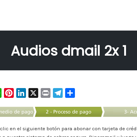
Audios dmail 2x 1
W
Pi
Li
X
Pr
Te
C
h
nt
n
in
le
o
at
er
k
t
gr
m
s
e
e
a
p
 clic en el siguiente botón para abonar con tarjeta de créd
A
st
dI
m
ar