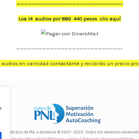
————————————————————————————-
Loa 14 audios por
880
440 pesos clic aquí
————————————————————————————–
s audios en cantidad
contactame
y recibirás un precio pr
e
rso Práctico de PNL a distancia
© 2007- 2025. Todos los derechos reservado