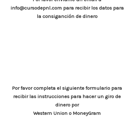
o
p
n
ar
info@cursodepnl.com para recibir los datos para
o
p
ti
la consiganción de dinero
k
r
Por favor completa el siguiente formulario para
recibir las instrucciones para hacer un giro de
dinero por
Western Union o MoneyGram