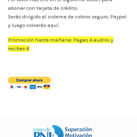
o
p
n
ar
abonar con tarjeta de crédito.
o
p
ti
Serás dirigido al sistema de cobros seguro, Paypal
k
r
y luego volverás aquí.
Promoción hasta mañana: Pagas 4 audios y
recibes 8