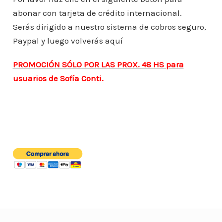
o
p
n
ar
abonar con tarjeta de crédito internacional.
o
p
ti
Serás dirigido a nuestro sistema de cobros seguro,
k
r
Paypal y luego volverás aquí
PROMOCIÓN SÓLO POR LAS PROX. 48 HS para
usuarios de Sofía Conti.