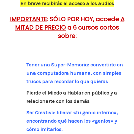
o
p
n
En breve recibirás el acceso a los audios
ar
o
p
ti
IMPORTANTE
: SÓLO POR HOY, accede
A
k
r
MITAD DE PRECIO
a 6 cursos cortos
sobre:
Tener una Super-Memoria: convertirte en
una computadora humana, con simples
trucos para recordar lo que quieras
Pierde el Miedo a Hablar en público y a
relacionarte con los demás
Ser Creativo: liberar «tu genio interno»,
encontrando qué hacen los «genios» y
cómo imitarlos.