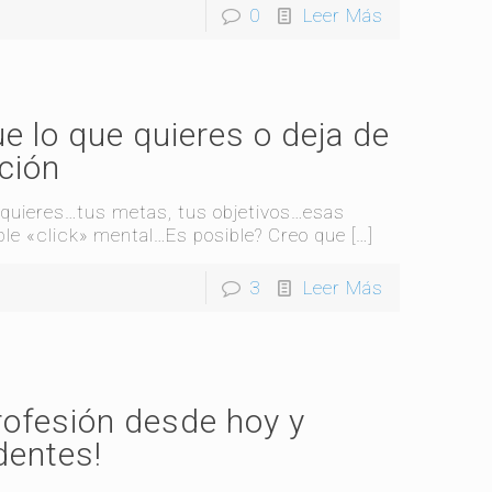
0
Leer Más
e lo que quieres o deja de
ación
 quieres…tus metas, tus objetivos…esas
le «click» mental…Es posible? Creo que
[…]
3
Leer Más
rofesión desde hoy y
dentes!