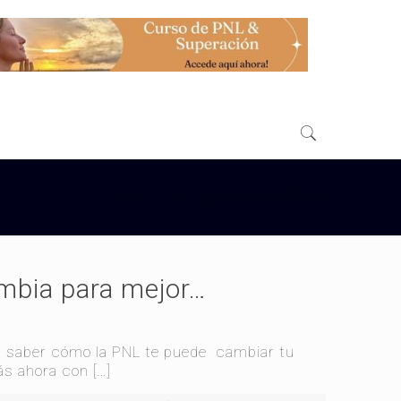
Inicio
Superación y Éxito
ambia para mejor…
ía saber cómo la PNL te puede cambiar tu
ás ahora con
[…]