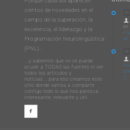
Porque cada día aparecen
cientos de novedades en el
29
campo de la superación, la
on
excelencia, el liderazgo y la
mu
Programación Neurolingüística
de 
(PNL)...
28
...y sabemos que no se puede
Ha
acudir a TODAS las fuentes ni ver
dif
todos los artículos y
:)
noticias....para eso creamos este
sitio donde vamos a compartir
contigo todo lo que nos parezca
interesante, relevante y útil.