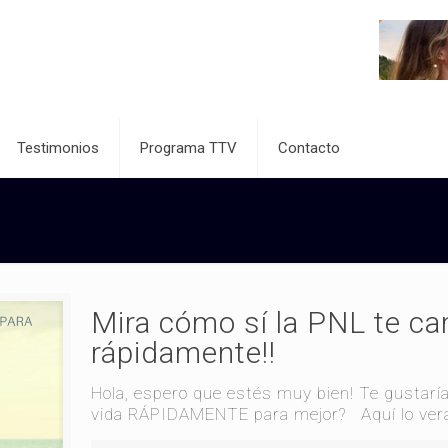
Testimonios
Programa TTV
Contacto
Mira cómo sí la PNL te c
rápidamente!!
Hola, espero que estés muy bien! Te gustar
vida RÁPIDAMENTE para mejor? Aquí lo ver