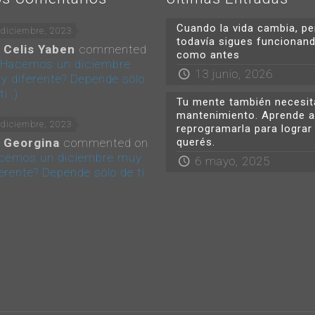
Cuando la vida cambia, pe
 diciembre, 2023
todavía sigues funcionan
Celis Yaben
commented
como antes
Hacemos un diciembre
13 junio, 2026
y diferente? Depende sólo
ti :)
Tu mente también necesit
mantenimiento. Aprende a
 diciembre, 2023
reprogramarla para lograr
Georgina
commented on
querés.
cemos un diciembre muy
6 mayo, 2025
erente? Depende sólo de ti