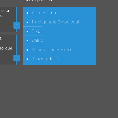
ro tú
Autoestima
do
Inteligencia Emocional
0
PNL
a
Salud
 lo que
Superación y Éxito
Trucos de PNL
0