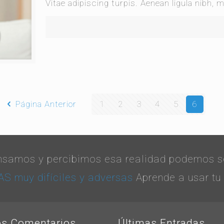
Vitae adipiscing turpis. Aenean ligula nibh, m
Página Anterior
1
2
3
4
5
6
samos y percibimos esa realidad podemos se
 muy difíciles y adversas
Aprende a usar tu
os Comentarios
Últimas Entradas