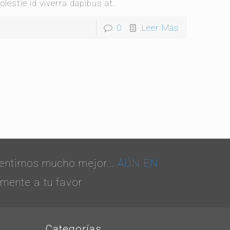
olestie id viverra dapibus at.
0
Leer Más
ntirnos mucho mejor...
AÚN EN
 mente a tu favor
Categorías