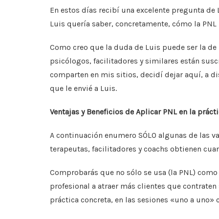
e
er
l
s
e
e
En estos días recibí una excelente pregunta de L
b
A
st
dI
Luis quería saber, concretamente, cómo la PNL
o
p
n
Como creo que la duda de Luis puede ser la de 
o
p
psicólogos, facilitadores y similares están susc
k
comparten en mis sitios, decidí dejar aquí, a d
que le envié a Luis.
Ventajas y Beneficios de Aplicar PNL en la prácti
A continuación enumero SÓLO algunas de las var
terapeutas, facilitadores y coachs obtienen cua
Comprobarás que no sólo se usa (la PNL) como 
profesional a atraer más clientes que contraten 
práctica concreta, en las sesiones «uno a uno» c