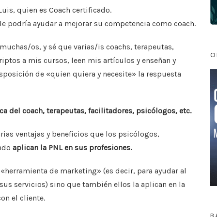
a
p
uis, quien es Coach certificado.
m
ar
 le podría ayudar a mejorar su competencia como coach.
ti
muchas/os, y sé que varias/is coachs, terapeutas,
r
O
riptos a mis cursos, leen mis artículos y enseñan y
isposición de «quien quiera y necesite» la respuesta
ca del coach, terapeutas, facilitadores, psicólogos, etc.
ias ventajas y beneficios que los psicólogos,
ndo
aplican la PNL en sus profesiones.
«herramienta de marketing» (es decir, para ayudar al
sus servicios) sino que también ellos la aplican en la
on el cliente.
B