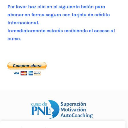
o
p
n
ar
Por favor haz clic en el siguiente botón para
o
p
ti
abonar en forma segura con tarjeta de crédito
k
r
Internacional.
Inmediatamente estarás recibiendo el acceso al
curso.