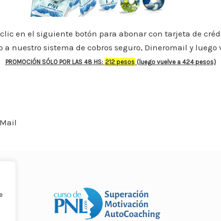
p
n
ti
p
r
 clic en el siguiente botón para abonar con tarjeta de créd
do a nuestro sistema de cobros seguro, Dineromail y luego 
PROMOCIÓN SÓLO POR LAS 48 HS:
212 pesos
(luego vuelve a 424 pesos)
e