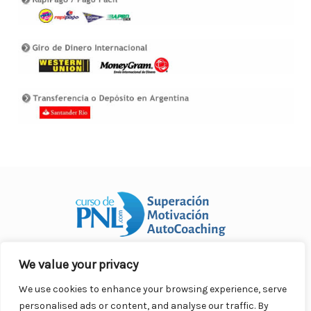
We value your privacy
Curso Práctico de PNL a distancia
© 2007- 2025. Todos los
derechos reservados.
We use cookies to enhance your browsing experience, serve
Contacto |
Privacidad |
Términos Legales |
Antispam |
personalised ads or content, and analyse our traffic. By