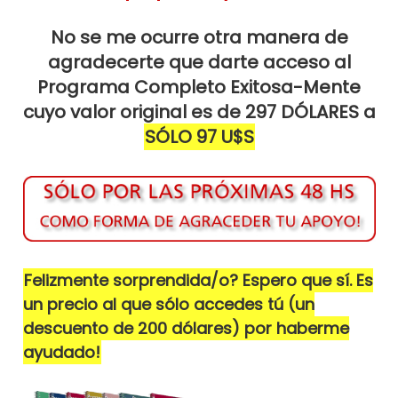
o
p
n
ar
No se me ocurre otra manera de
o
p
ti
agradecerte que darte acceso al
k
r
Programa Completo Exitosa-Mente
cuyo valor original es de 297 DÓLARES a
SÓLO 97 U$S
Felizmente sorprendida/o? Espero que sí. Es
un precio al que sólo accedes tú (un
descuento de 200 dólares) por haberme
ayudado!