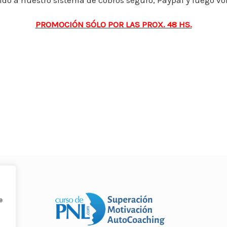
gido a nuestro sistema de cobros seguro, Paypal y luego vo
p
n
ti
p
r
PROMOCIÓN SÓLO POR LAS PROX. 48 HS.
e