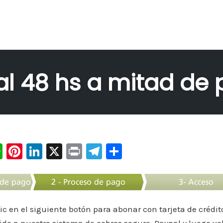
l 48 hs a mitad de 
W
Pi
Li
X
Pr
Te
C
h
nt
n
in
le
o
at
er
k
t
gr
m
s
e
e
a
p
lic en el siguiente botón para abonar con tarjeta de crédit
A
st
dI
m
ar