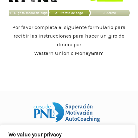
o
p
n
ar
o
p
ti
k
r
Por favor completa el siguiente formulario para
recibir las instrucciones para hacer un giro de
dinero por
Western Union o MoneyGram
We value your privacy
Curso Práctico de PNL a distancia
© 2007- 2025. Todos los