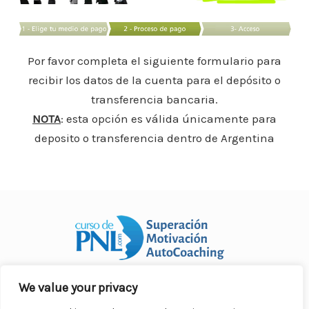
o
p
n
ar
o
p
ti
k
r
Por favor completa el siguiente formulario para
recibir los datos de la cuenta para el depósito o
transferencia bancaria.
NOTA
: esta opción es válida únicamente para
deposito o transferencia dentro de Argentina
We value your privacy
Curso Práctico de PNL a distancia
© 2007- 2025. Todos los
derechos reservados.