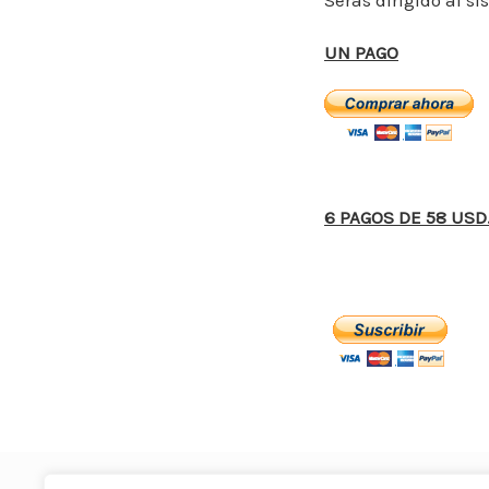
Serás dirigido al s
o
o
UN PAGO
k
6 PAGOS DE 58 USD