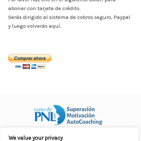
o
p
n
ar
abonar con tarjeta de crédito.
o
p
ti
Serás dirigido al sistema de cobros seguro, Paypal
k
r
y luego volverás aquí.
We value your privacy
Curso Práctico de PNL a distancia
© 2007- 2025. Todos los