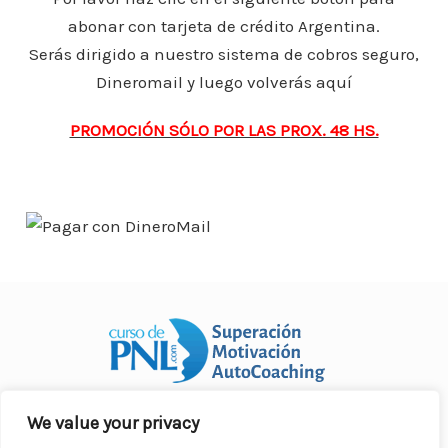
o
p
n
ar
abonar con tarjeta de crédito Argentina.
o
p
ti
Serás dirigido a nuestro sistema de cobros seguro,
k
r
Dineromail y luego volverás aquí
PROMOCIÓN SÓLO POR LAS PROX. 48 HS.
We value your privacy
Curso Práctico de PNL a distancia
© 2007- 2025. Todos los