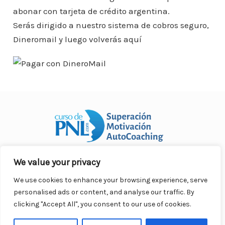
o
p
n
ar
abonar con tarjeta de crédito argentina.
o
p
ti
Serás dirigido a nuestro sistema de cobros seguro,
k
r
Dineromail y luego volverás aquí
We value your privacy
Curso Práctico de PNL a distancia
© 2007- 2025. Todos los
derechos reservados.
We use cookies to enhance your browsing experience, serve
Contacto |
Privacidad |
Términos Legales |
Antispam |
personalised ads or content, and analyse our traffic. By
Responsabilidad
clicking "Accept All", you consent to our use of cookies.