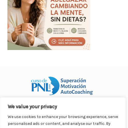
We value your privacy
Curso Práctico de PNL a distancia
© 2007- 2025. Todos los
derechos reservados.
We use cookies to enhance your browsing experience, serve
Contacto |
Privacidad |
Términos Legales |
Antispam |
personalised ads or content, and analyse our traffic. By