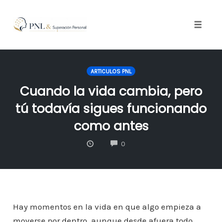
Toggle
naviga
Skip
to
ARTICULOS PNL
content
Cuando la vida cambia, pero
tú todavía sigues funcionando
como antes
COMMENTS
0
Hay momentos en la vida en que algo empieza a
moverse por dentro, aunque desde afuera todo