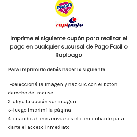
o
p
n
ar
o
p
ti
k
r
Imprime el siguiente cupón para realizar el
pago en cualquier sucursal de Pago Facil o
Rapipago
Para imprimirlo debés hacer lo siguiente:
1-seleccioná la imagen y haz clic con el botón
derecho del mouse
2-elige la opción ver imagen
3-luego imprimí la página
4-cuando abones envianos el comprobante para
darte el acceso inmediato