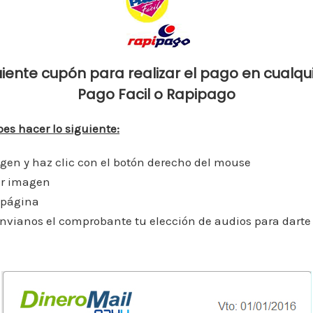
p
n
ti
p
r
uiente cupón para realizar el pago en cualqu
Pago Facil o Rapipago
es hacer lo siguiente:
agen y haz clic con el botón derecho del mouse
ver imagen
 página
vianos el comprobante tu elección de audios para darte 