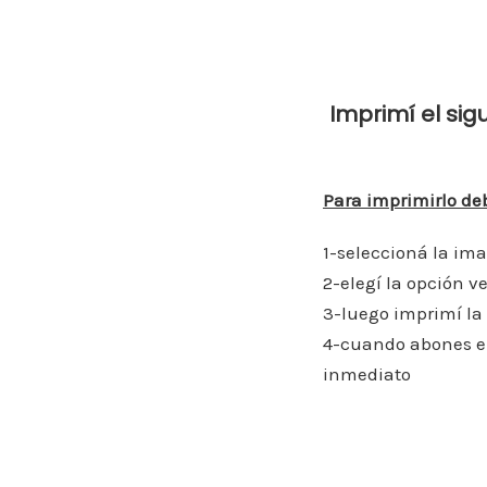
o
o
k
Imprimí el sig
Para imprimirlo deb
1-seleccioná la im
2-elegí la opción 
3-luego imprimí la
4-cuando abones en
inmediato