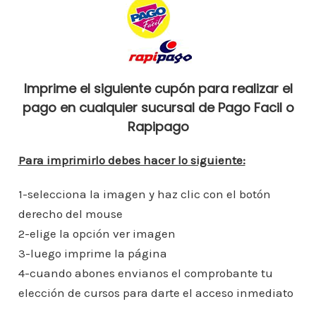
o
p
n
ar
o
p
ti
k
r
Imprime el siguiente cupón para realizar el
pago en cualquier sucursal de Pago Facil o
Rapipago
Para imprimirlo debes hacer lo siguiente:
1-selecciona la imagen y haz clic con el botón
derecho del mouse
2-elige la opción ver imagen
3-luego imprime la página
4-cuando abones envianos el comprobante tu
elección de cursos para darte el acceso inmediato