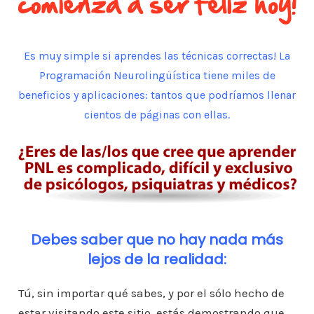
o
p
n
ar
o
p
ti
k
r
Es muy simple si aprendes las técnicas correctas! La
Programación Neurolingüística tiene miles de
beneficios y aplicaciones: tantos que podríamos llenar
cientos de páginas con ellas.
Debes saber que no hay nada más
lejos de la realidad:
Tú, sin importar qué sabes, y por el sólo hecho de
estar visitando este sitio, estás demostrando que