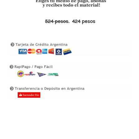
o
p
n
ar
o
p
ti
524 pesos
. 424 pesos
k
r