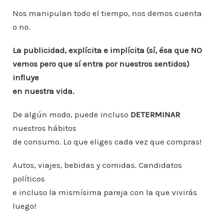
o
p
ti
k
Nos manipulan todo el tiempo, nos demos cuenta
r
o no.
La publicidad, explícita e implícita (sí, ésa que NO
vemos pero que sí entra por nuestros sentidos)
influye
en nuestra vida.
De algún modo, puede incluso
DETERMINAR
nuestros hábitos
de consumo. Lo que eliges cada vez que compras!
Autos, viajes, bebidas y comidas. Candidatos
políticos
e incluso la mismísima pareja con la que vivirás
luego!