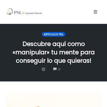
Toggle
naviga
Skip
to
ARTICULOS PNL
content
Descubre aquí como
«manipular» tu mente para
conseguir lo que quieras!
COMMENTS
0