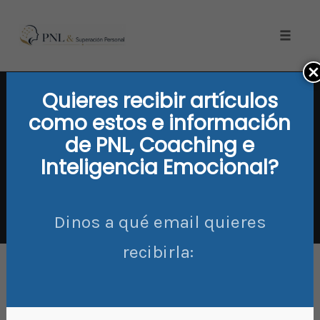
Toggle
naviga
OptimizePress Popup Overlay
Skip
OptimizePress Popup Overlay.
Quieres recibir artículos
to
ARTICULOS PNL
TECNICAS DE PNL
content
como estos e información
El cerebro nos engaña? Cómo
de PNL, Coaching e
descubrir cuándo la mente no
Inteligencia Emocional?
nos dice la verdad
COMMENTS
0
Dinos a qué email quieres
recibirla: