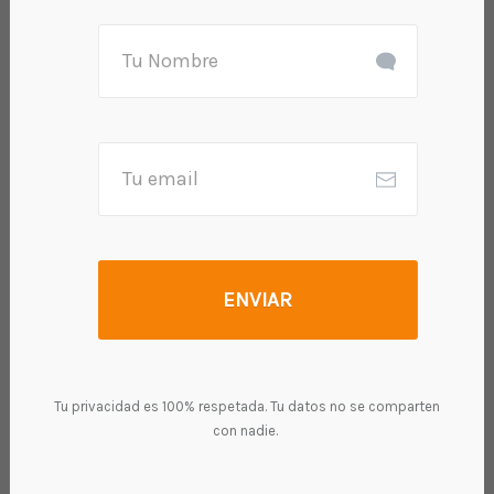
ENVIAR
Tu privacidad es 100% respetada. Tu datos no se comparten
F
T
E
W
Pi
Li
X
Pr
Te
con nadie.
a
wi
m
h
nt
n
in
le
C