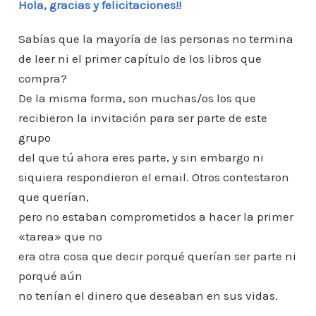
Hola, gracias y felicitaciones!!
o
p
n
ar
o
p
ti
Sabías que la mayoría de las personas no termina
k
r
de leer ni el primer capítulo de los libros que
compra?
De la misma forma, son muchas/os los que
recibieron la invitación para ser parte de este
grupo
del que tú ahora eres parte, y sin embargo ni
siquiera respondieron el email. Otros contestaron
que querían,
pero no estaban comprometidos a hacer la primer
«tarea» que no
era otra cosa que decir porqué querían ser parte ni
porqué aún
no tenían el dinero que deseaban en sus vidas.