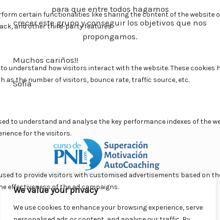
para que entre todos hagamos
crecer este grupo y conseguir los objetivos que nos
propongamos.
Muchos cariños!!
Sofía
We value your privacy
Curso Práctico de PNL a distancia
© 2007- 2025. Todos los
derechos reservados.
We use cookies to enhance your browsing experience, serve
Contacto |
Privacidad |
Términos Legales |
Antispam |
personalised ads or content, and analyse our traffic. By