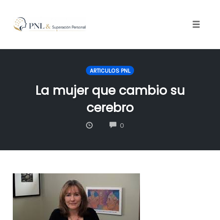
Toggle
naviga
Skip
to
ARTICULOS PNL
content
La mujer que cambio su
cerebro
COMMENTS
0