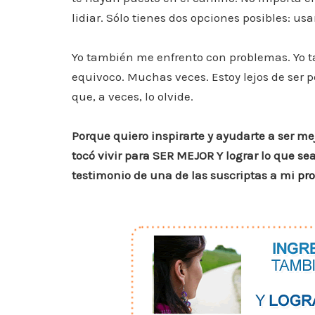
e
er
l
s
e
e
lidiar. Sólo tienes dos opciones posibles: usa
b
A
st
dI
o
p
n
Yo también me enfrento con problemas. Yo 
o
p
equivoco. Muchas veces. Estoy lejos de ser pe
k
que, a veces, lo olvide.
Porque quiero inspirarte y ayudarte a ser me
tocó vivir para SER MEJOR Y lograr lo que se
testimonio de una de las suscriptas a mi
pr