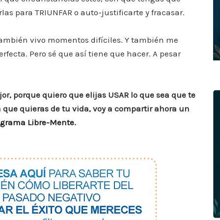
a
p
rlas para TRIUNFAR o auto-justificarte y fracasar.
m
ar
ti
también vivo momentos difíciles. Y también me
r
rfecta. Pero sé que así tiene que hacer. A pesar
jor, porque quiero que elijas USAR lo que sea que te
a que quieras de tu vida, voy a compartir ahora un
ograma Libre-Mente
.