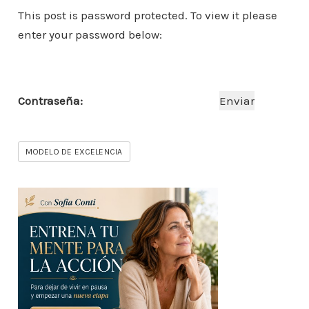
o
e
er
l
s
e
e
a
This post is password protected. To view it please
m
enter your password below:
b
A
st
dI
m
p
o
p
n
ar
o
p
ti
Contraseña:
k
r
MODELO DE EXCELENCIA