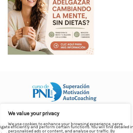
We value your privacy
Curso Práctico de PNL a distancia
© 2007- 2025. Todos los
derechos reservados.
We use cookies to enhance your browsing experience, serve
Contacto |
Privacidad |
Términos Legales |
Antispam |
personalised ads or content, and analyse our traffic. By