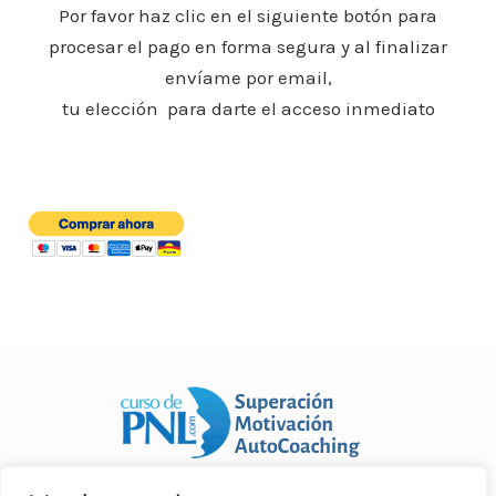
o
p
n
ar
Por favor haz clic en el siguiente botón para
o
p
procesar el pago en forma segura y al finalizar
ti
envíame por email,
k
r
tu elección para darte el acceso inmediato