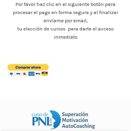
o
p
n
ar
Por favor haz clic en el siguiente botón para
o
p
procesar el pago en forma segura y al finalizar
ti
envíame por email,
k
r
tu elección de cursos para darte el acceso
inmediato