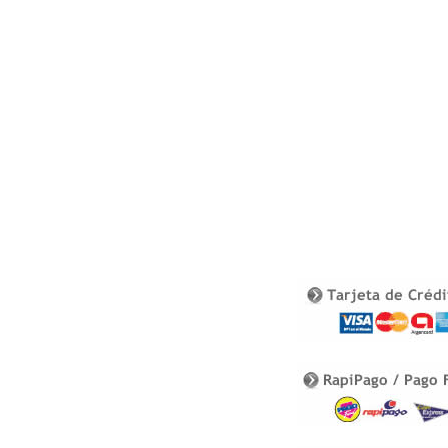
o
o
k