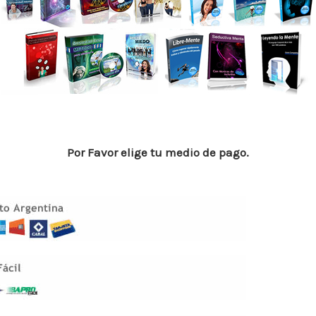
p
n
ti
p
r
Por Favor elige tu medio de pago.