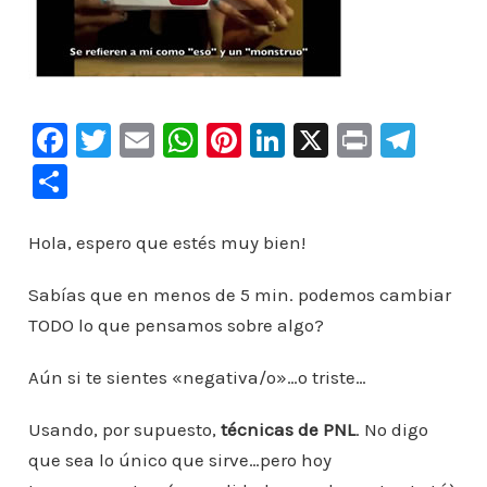
F
T
E
W
Pi
Li
X
Pr
Te
a
wi
m
h
nt
n
in
le
C
c
tt
ai
at
er
k
t
gr
o
e
er
l
s
e
e
a
m
Hola, espero que estés muy bien!
b
A
st
dI
m
p
Sabías que en menos de 5 min. podemos cambiar
o
p
n
ar
TODO lo que pensamos sobre algo?
o
p
ti
k
Aún si te sientes «negativa/o»…o triste…
r
Usando, por supuesto,
técnicas de PNL
. No digo
que sea lo único que sirve…pero hoy