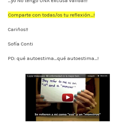
…yo No tengo UNA excusa válida!!!
Comparte con todas/os tu reflexión…!
Cariños!!
Sofía Conti
PD: qué autoestima…qué autoestima…!