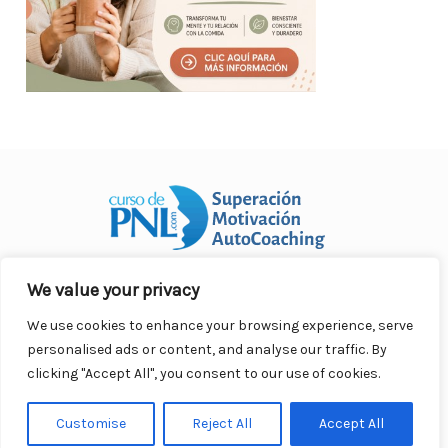
We value your privacy
Curso Práctico de PNL a distancia
© 2007- 2025. Todos los
derechos reservados.
We use cookies to enhance your browsing experience, serve
Contacto |
Privacidad |
Términos Legales |
Antispam |
personalised ads or content, and analyse our traffic. By
Responsabilidad
clicking "Accept All", you consent to our use of cookies.
Customise
Reject All
Accept All