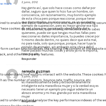
2 junio, 2012
Hay gente así, que solo hace cosas como dañar por
dañar, seguro que quien lo hizo fue un hombre, sin
consciencia, sin razonamiento, muy bonito ejemplo
de esta chica pero porque reaccionar, porque tener
que demostrarles, no es necesario, es un excelente
ejemplo de superación, pero es mejor ignorar ese tipo
de situaciones, tu yo interno, no necesita eso, si sabes
quieneres, puede ser que tengas muchas fallas pero
reaccionar es darles importancia, tu puedes crecer por
ti mismo desde dentro, no quiero decir que este mal,
no para nada, solo que porque, porque, hacer tuya la
opinión de animales, sin embargo esta chica debió
haber pasado muchas cosas y ahora ya no le importa,
bien por ella.
Responder
nereyda guzman
3 junio, 2012
es maravillosamente bella y extraordinariamente
inteligente esta maravillosa mujer y si la verdad esq es
necesario tener un ejemplo pra seguir adelante un
abrazo enorme y mi mas grande por esta maravillosa
mujer
Responder