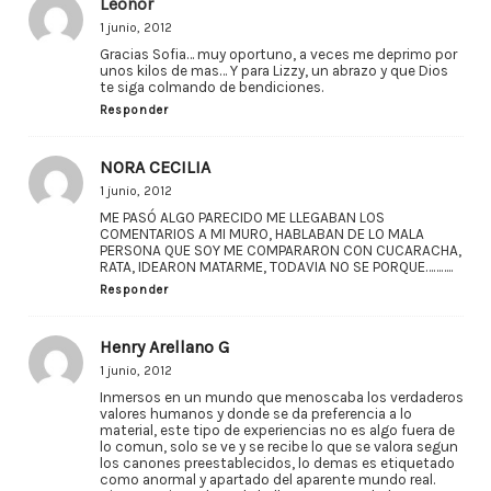
Leonor
1 junio, 2012
Gracias Sofia… muy oportuno, a veces me deprimo por
unos kilos de mas… Y para Lizzy, un abrazo y que Dios
te siga colmando de bendiciones.
Responder
NORA CECILIA
1 junio, 2012
ME PASÓ ALGO PARECIDO ME LLEGABAN LOS
COMENTARIOS A MI MURO, HABLABAN DE LO MALA
PERSONA QUE SOY ME COMPARARON CON CUCARACHA,
RATA, IDEARON MATARME, TODAVIA NO SE PORQUE………..
Responder
Henry Arellano G
1 junio, 2012
Inmersos en un mundo que menoscaba los verdaderos
valores humanos y donde se da preferencia a lo
material, este tipo de experiencias no es algo fuera de
lo comun, solo se ve y se recibe lo que se valora segun
los canones preestablecidos, lo demas es etiquetado
como anormal y apartado del aparente mundo real.