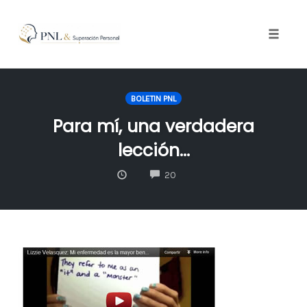
Toggle
naviga
Skip
to
BOLETIN PNL
content
Para mí, una verdadera
lección…
COMMENTS
20