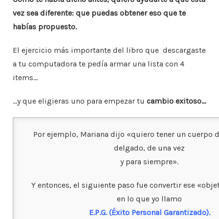
o
p
n
ar
vez sea diferente: que puedas
obtener eso que te
o
p
ti
habías propuesto.
k
r
El ejercicio más importante del libro que descargaste
a tu computadora te pedía armar
una lista con
4
items…
…y que eligieras uno para empezar tu
cambio exitoso…
Por ejemplo, Mariana dijo «quiero tener un cuerpo d
delgado, de una vez
y para siempre».
Y entonces, el siguiente paso fue convertir ese «obje
en lo que yo llamo
E.P.G. (Éxito Personal Garantizado).