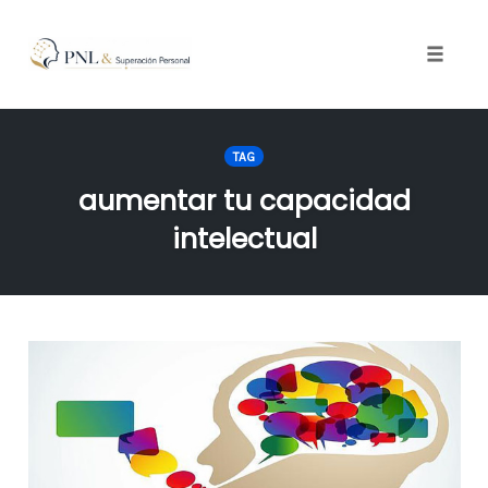
Toggle
naviga
Skip
to
TAG
content
aumentar tu capacidad
intelectual