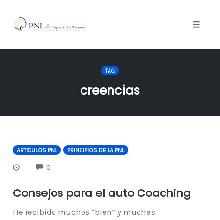
Toggle
naviga
Skip
to
TAG
content
creencias
ARTICULOS PNL
PRINCIPIOS DE LA PNL
COMMENTS
0
Consejos para el auto Coaching
He recibido muchos “bien” y muchas