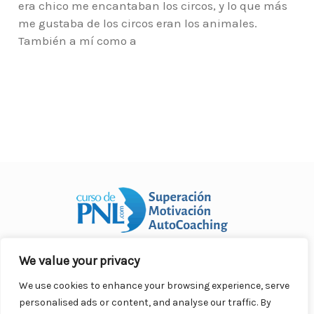
era chico me encantaban los circos, y lo que más
me gustaba de los circos eran los animales.
También a mí como a
We value your privacy
Curso Práctico de PNL a distancia
© 2007- 2025. Todos los
derechos reservados.
We use cookies to enhance your browsing experience, serve
Contacto |
Privacidad |
Términos Legales |
Antispam |
personalised ads or content, and analyse our traffic. By
Responsabilidad