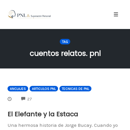
Toggle
naviga
Skip
to
TAG
content
cuentos relatos. pnl
ANCLAJES
ARTICULOS PNL
TECNICAS DE PNL
COMMENTS
27
El Elefante y la Estaca
Una hermosa historia de Jorge Bucay. Cuando yo