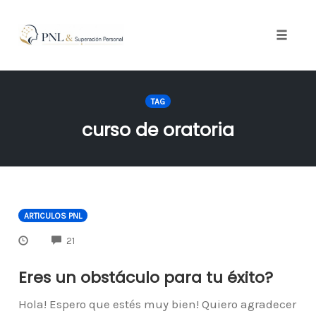
Toggle
naviga
Skip
to
TAG
content
curso de oratoria
ARTICULOS PNL
COMMENTS
21
Eres un obstáculo para tu éxito?
Hola! Espero que estés muy bien! Quiero agradecer