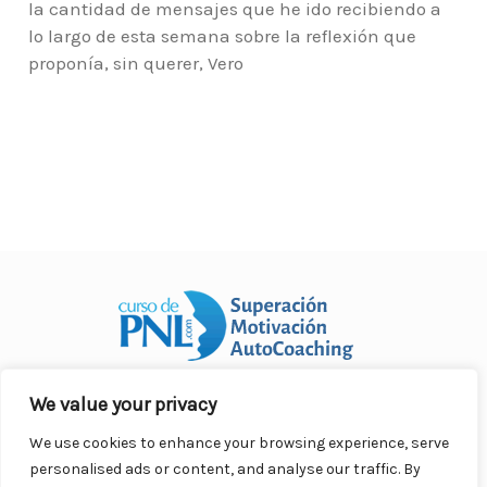
la cantidad de mensajes que he ido recibiendo a
lo largo de esta semana sobre la reflexión que
proponía, sin querer, Vero
We value your privacy
Curso Práctico de PNL a distancia
© 2007- 2025. Todos los
derechos reservados.
We use cookies to enhance your browsing experience, serve
Contacto |
Privacidad |
Términos Legales |
Antispam |
personalised ads or content, and analyse our traffic. By
Responsabilidad